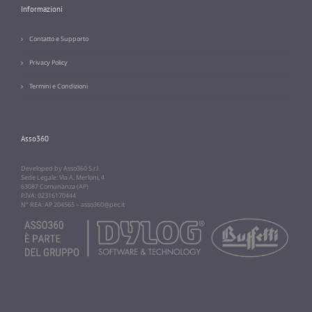
Informazioni
Contatto e Supporto
Privacy Policy
Termini e Condizioni
Asso360
Developed by Asso360 S.r.l.
Sede Legale: Via A. Merloni, 4
63087 Comunanza (AP)
P.IVA: 02316170444
N° REA: AP 204565 –
asso360@pec.it