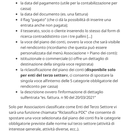
la data del pagamento (utile per la contabilizzazione per
cassa)
la data del documento (es. una fattura)
il flag “pagato” (che ci dà la possibilità di inserire una
entrata anche non pagata);
il tesserato, socio o cliente inserendo lo stesso dal form di
ricerca contraddistinto con i tre pallini […]
la voce del piano dei conti, ovvero la voce che sarà visibile
nel rendiconto (ricordiamo che questa può essere
personalizzata dal menù Associazione > Piano dei conti):
istituzionale o commerciale (ci offre un dettaglio di
destinazione della singola voce registrata)
la riclassificazione del piano dei conti (
disponibile solo
per enti del terzo settor
e, ci consente di spostare la
singola voce all’interno delle 5 categorie obbligatorie del
rendiconto per cassa)
la descrizione ovvero l’informazione di dettaglio
sull’entrata “es. fattura. n 90 del 20/03/2021”
Solo per Associazioni classificate come Enti del Terzo Settore vi
sarà una funzione chiamata “Riclassifica PDC” che consente di
spostare una voce selezionata dal piano dei conti fra le categorie
obbligatorie previste dalle norme sul terzo settore (attività di
interesse generale, attività diverse, ecc..).