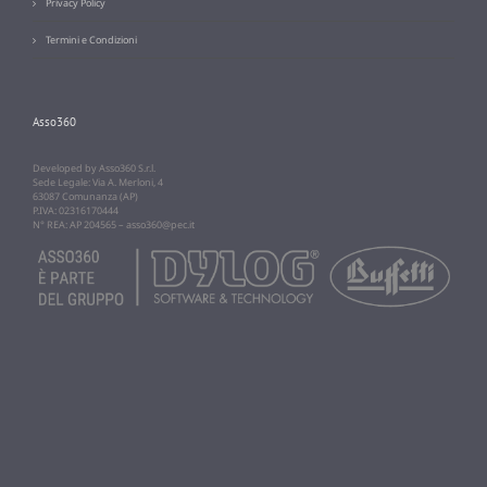
Privacy Policy
Termini e Condizioni
Asso360
Developed by Asso360 S.r.l.
Sede Legale: Via A. Merloni, 4
63087 Comunanza (AP)
P.IVA: 02316170444
N° REA: AP 204565 –
asso360@pec.it