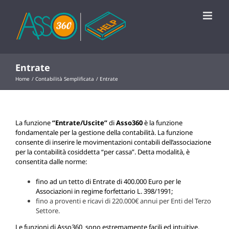
Salta
al
contenuto
Entrate
Home
Contabilità Semplificata
Entrate
La funzione
“Entrate/Uscite”
di
Asso360
è la funzione
fondamentale per la gestione della contabilità. La funzione
consente di inserire le movimentazioni contabili dell’associazione
per la contabilità cosiddetta “per cassa”. Detta modalità, è
consentita dalle norme:
fino ad un tetto di Entrate di 400.000 Euro per le
Associazioni in regime forfettario L. 398/1991;
fino a proventi e ricavi di 220.000€ annui per Enti del Terzo
Settore.
Le funzioni di Asso360 sono estremamente facili ed intuitive.