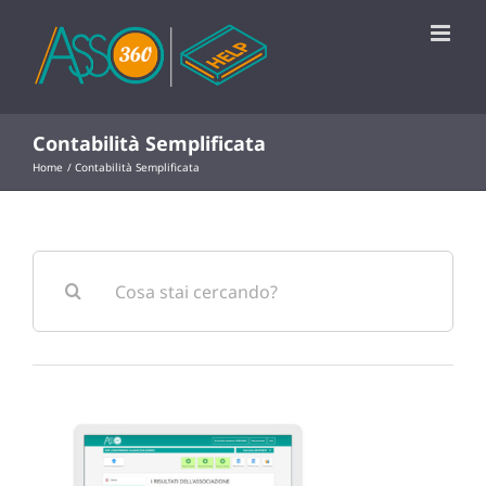
Salta
al
contenuto
Contabilità Semplificata
Home
Contabilità Semplificata
Cerca
per: