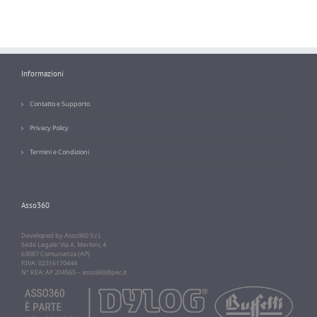
Informazioni
Contatto e Supporto
Privacy Policy
Termini e Condizioni
Asso360
Developed by Asso360 S.r.l.
Sede Legale: Via A. Merloni, 4
63087 Comunanza (AP)
P.IVA: 02316170444
N° REA: AP 204565 –
asso360@pec.it