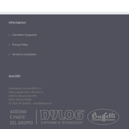
Informazioni
Contatto e Supporto
Privacy Policy
Termini e Condizioni
Asso360
Developed by Asso360 S.r.l.
Sede Legale: Via A. Merloni, 4
63087 Comunanza (AP)
P.IVA: 02316170444
N° REA: AP 204565 –
asso360@pec.it