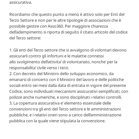
assicurativa.
Ricordiamo che questo punto a menù è attivo solo per Enti del
Terzo Settore e non per le altre tipologie di associazioni che è
possibile gestire con Asso360. Per maggiore chiarezza
dell’adempimento si riporta di seguito il citato articolo del codice
del Terzo settore:
1. Gli enti del Terzo
settore
che si avvalgono di
volontari
devono
assicurarli contro gli
infortuni
e le
malattie
connessi
allo
svolgimento
dell’attivita’ di volontariato, nonche’ per la
responsabilita’ civile verso i terzi.
2. Con decreto del Ministro dello sviluppo economico, da
emanarsi di concerto con il Ministro del lavoro e delle politiche
sociali entro sei mesi dalla data di entrata in vigore del presente
Codice, sono individuati
meccanismi
assicurativi semplificati, con
polizze anche numeriche, e sono disciplinati i relativi controlli.
3. La copertura assicurativa e’ elemento essenziale delle
convenzioni tra gli enti del Terzo
settore
e le amministrazioni
pubbliche, e i relativi oneri sono a carico dell’amministrazione
pubblica con la quale viene stipulata la convenzione.