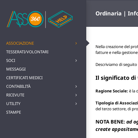
Salta
al
Ordinaria | Inf
contenuto
ASSOCIAZIONE
Nella creazione del prof
TESSERATI/VOLONTARI
fatture e nella gestione 
SOCI
Descriviamo di seguito i
MESSAGGI
Il significato d
CERTIFICATI MEDICI
CONTABILITÀ
Ragione Sociale:
è la 
RICEVUTE
Tipologia di Associaz
UTILITY
del terzo settore, di pr
STAMPE
NOTA BENE:
ad og
create appositame