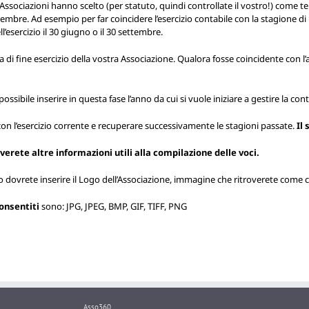
Associazioni hanno scelto (per statuto, quindi controllate il vostro!) come ter
embre. Ad esempio per far coincidere l’esercizio contabile con la stagione di
’esercizio il 30 giugno o il 30 settembre.
a di fine esercizio della vostra Associazione. Qualora fosse coincidente con l
 possibile inserire in questa fase l’anno da cui si vuole iniziare a gestire la con
e con l’esercizio corrente e recuperare successivamente le stagioni passate.
Il
overete altre informazioni utili alla compilazione delle voci.
io dovrete inserire il Logo dell’Associazione, immagine che ritroverete come
onsentiti
sono: JPG, JPEG, BMP, GIF, TIFF, PNG
Asso360