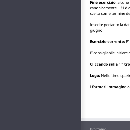
Fine esercizio:
alcune 
canonicamente il 31 dic
scelto come termine dell
Inserite pertanto la dat
giugno.
Esercizio corrente:
E’
E’ consigliabile iniziar
Cliccando sulla “i” tr
Logo:
Nell’ultimo spaz
I
formati immagine c
Informazioni