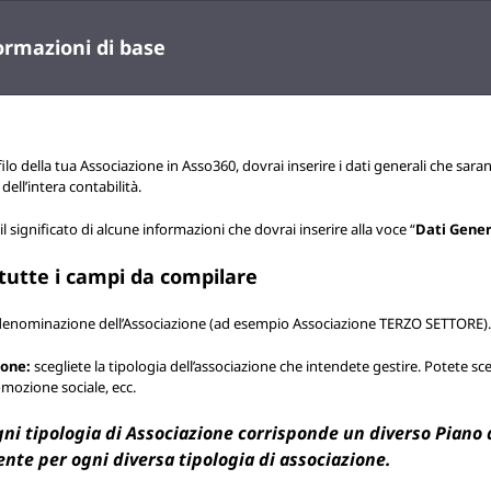
ormazioni di base
ilo della tua Associazione in Asso360, dovrai inserire i dati generali che saran
dell’intera contabilità.
l significato di alcune informazioni che dovrai inserire alla voce “
Dati Gener
i tutte i campi da compilare
denominazione dell’Associazione (ad esempio Associazione TERZO SETTORE).
ione:
scegliete la tipologia dell’associazione che intendete gestire. Potete scegl
omozione sociale, ecc.
ni tipologia di Associazione corrisponde un diverso Piano de
nte per ogni diversa tipologia di associazione.