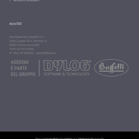
Termini e Condizioni
Asso360
Developed by Asso360 S.r.l.
Sede Legale: Via A. Merloni, 4
63087 Comunanza (AP)
P.IVA: 02316170444
N° REA: AP 204565 –
asso360@pec.it